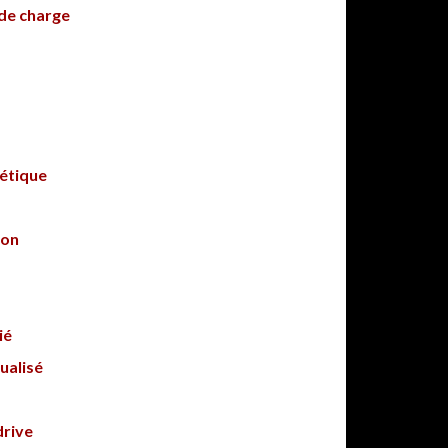
 de charge
étique
ion
ié
ualisé
drive