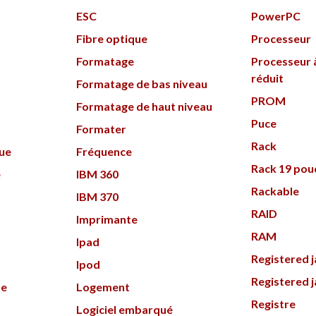
ESC
PowerPC
Fibre optique
Processeur
Formatage
Processeur à
réduit
Formatage de bas niveau
PROM
Formatage de haut niveau
Puce
Formater
Rack
que
Fréquence
Rack 19 pou
e
IBM 360
Rackable
IBM 370
RAID
Imprimante
RAM
Ipad
Registered j
Ipod
Registered j
de
Logement
Registre
Logiciel embarqué