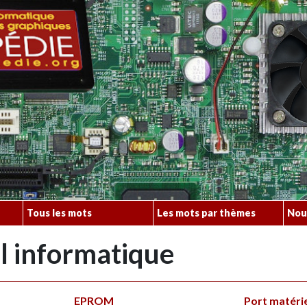
Tous les mots
Les mots par thèmes
Nou
l informatique
EPROM
Port matéri