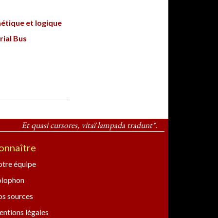
étique et logique
rial Bus
Et quasi cursores, vitaï lampada tradunt*.
onnaître
tre équipe
olophon
s sources
ntions légales