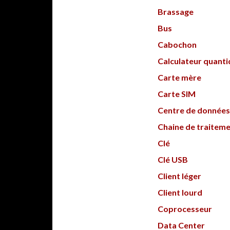
Brassage
Bus
Cabochon
Calculateur quant
Carte mère
Carte SIM
Centre de données
Chaine de traitem
Clé
Clé USB
Client léger
Client lourd
Coprocesseur
Data Center