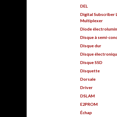
DEL
Digital Subscriber 
Multiplexer
Diode électrolumi
Disque à semi-con
Disque dur
Disque électroniq
Disque SSD
Disquette
Dorsale
Driver
DSLAM
E2PROM
Échap