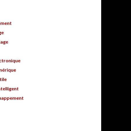
ement
ge
çage
ectronique
mérique
tile
telligent
chappement