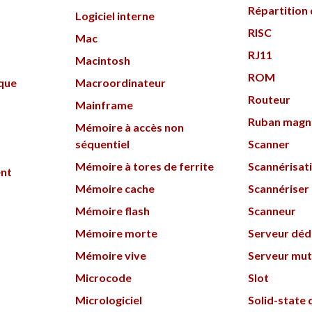
Répartition
Logiciel interne
RISC
Mac
RJ11
Macintosh
ROM
ique
Macroordinateur
Routeur
Mainframe
Ruban magn
Mémoire à accès non
séquentiel
Scanner
Mémoire à tores de ferrite
Scannérisat
ent
Mémoire cache
Scannériser
Mémoire flash
Scanneur
Mémoire morte
Serveur déd
Mémoire vive
Serveur mut
Microcode
Slot
Micrologiciel
Solid-state 