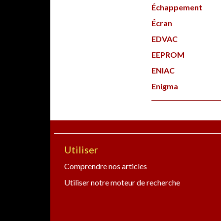
Échappement
Écran
EDVAC
EEPROM
ENIAC
Enigma
Utiliser
Comprendre nos articles
Utiliser notre moteur de recherche