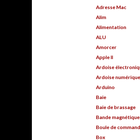
Adresse Mac
Alim
Alimentation
ALU
Amorcer
Apple II
Ardoise électroni
Ardoise numériqu
Arduino
Baie
Baie de brassage
Bande magnétique
Boule de comman
Box