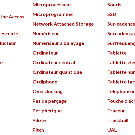
Microprocesseur
Souris
Microprogramme
SSD
Line Access
Network Attached Storage
Sur-cadenc
nescente
Numériseur
Surcadença
ducteur
Numériseur à balayage
Surfréquen
Ordinateur
Tablette
ue
Ordinateur central
Tablette él
Ordinateur quantique
Tablette nu
Ordiphone
Tablette tac
Overclocking
Téléphone in
Pas de perçage
Touche d'é
Périphérique
Traceur
Pilote
Trackball
Pitch
UAL